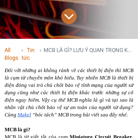
All
Tin
MCB LÀ GÌ? LƯU Ý QUAN TRỌNG KHI CHỌN LỰA MCB
Blogs
tức
Đối với những ai không rành về các thiết bị điện thì MCB 
là cụm từ chuyên môn khó hiểu. Tuy nhiên MCB là thiết bị 
điện đóng vai trò chủ chốt bảo vệ tính mạng của người sử 
dụng cũng như các thiết bị điện khác trước những sự cố 
điện nguy hiểm. Vậy cụ thể MCB nghĩa là gì và tại sao là 
nhân vật chủ chốt bảo vệ sự an toàn của người sử dụng? 
Cùng 
Makel
 “bóc tách” MCB trong bài viết sau đây nhé.
MCB là gì?
MCB là từ viết tắt của cụm 
Miniature Circuit Breaker
, 