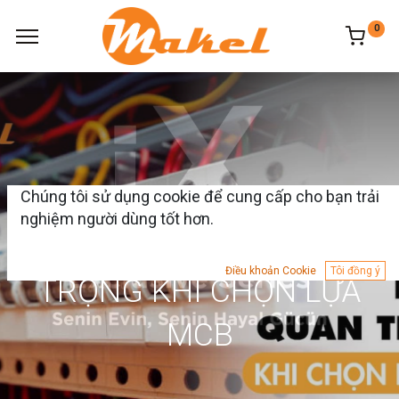
0
Chúng tôi sử dụng cookie để cung cấp cho bạn trải
nghiệm người dùng tốt hơn.
MCB LÀ GÌ? LƯU Ý QUAN
Điều khoản Cookie
Tôi đồng ý
TRỌNG KHI CHỌN LỰA
MCB