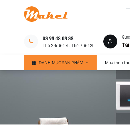
Gue
𝟎𝟖 𝟗𝟖 𝟒𝟖 𝟎𝟖 𝟖𝟖
Tài
Thứ 2-6: 8-17h; Thứ 7: 8-12h
DANH MỤC SẢN PHẨM
Mua theo th