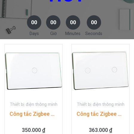
00
00
00
00
Days
Giờ
Minutes
Seconds
Thiết bị điện thông minh
Thiết bị điện thông minh
Công tắc Zigbee Smerten SMN-US-L1
Công tắc Zigbee Smerten SMN-US-L2
350.000
₫
363.000
₫