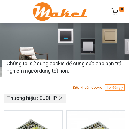
0
Chúng tôi sử dụng cookie để cung cấp cho bạn trải
nghiệm người dùng tốt hơn.
Sản phẩm
35 mặt hàng tìm thấy.
Điều khoản Cookie
Tôi đồng ý
Thương hiệu :
EUCHIP