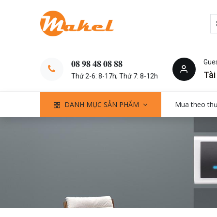
Gue
𝟎𝟖 𝟗𝟖 𝟒𝟖 𝟎𝟖 𝟖𝟖
Tài
Thứ 2-6: 8-17h; Thứ 7: 8-12h
DANH MỤC SẢN PHẨM
Mua theo th