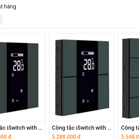
t hàng
Công tắc iSwitch with LCD - 2 Button Anthracite Matt Plastic ITR302-1004
Công tắc iSwitch with LCD - 4 Button Anthracite Matt Plastic ITR304-1004
000
₫
5.288.000
₫
5.548.