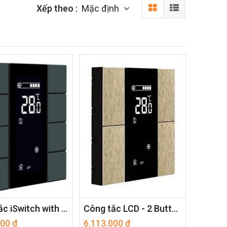
Xếp theo :
Mặc định
Công tắc iSwitch with LCD - 8 Button Anthracite Matt Plastic ITR308-1004
Công tắc LCD - 2 Button Champagne Aluminium Eloxal Matt Brushed ITR302-1106
000
₫
6.113.000
₫