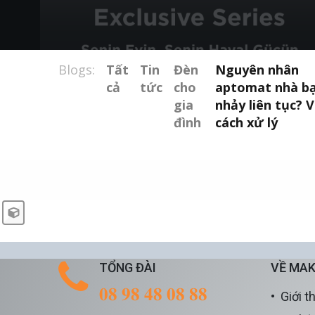
Blogs:
Tất
Tin
Đèn
Nguyên nhân
cả
tức
cho
aptomat nhà b
gia
nhảy liên tục? 
đình
cách xử lý
TỔNG ĐÀI
VỀ MAK
𝟎𝟖 𝟗𝟖 𝟒𝟖 𝟎𝟖 𝟖𝟖
Giới t