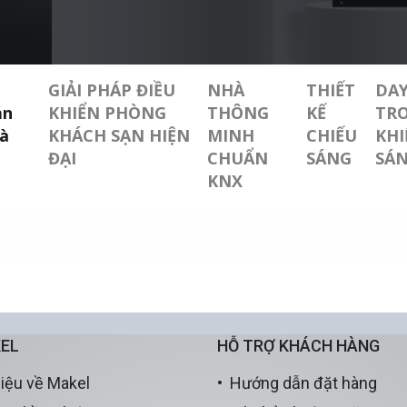
GIẢI PHÁP ĐIỀU
NHÀ
THIẾT
DAY
ạn
KHIỂN PHÒNG
THÔNG
KẾ
TRO
Và
KHÁCH SẠN HIỆN
MINH
CHIẾU
KHI
ĐẠI
CHUẨN
SÁNG
SÁ
KNX
EL
HỖ TRỢ KHÁCH HÀNG
hiệu về Makel
Hướng dẫn đặt hàng