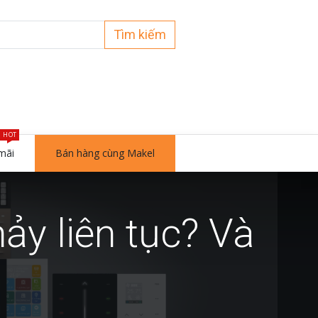
Tìm kiếm
HOT
mãi
Bán hàng cùng Makel
y liên tục? Và