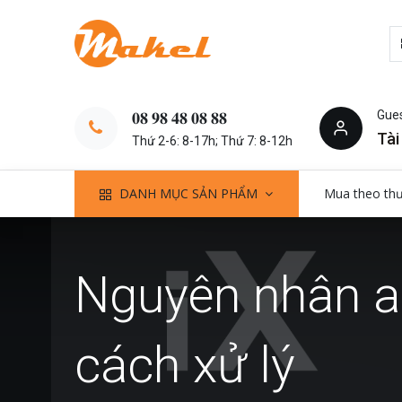
Gue
𝟎𝟖 𝟗𝟖 𝟒𝟖 𝟎𝟖 𝟖𝟖
Tài
Thứ 2-6: 8-17h; Thứ 7: 8-12h
DANH MỤC SẢN PHẨM
Mua theo th
Nguyên nhân ap
cách xử lý