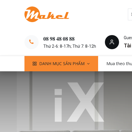
Gue
𝟎𝟖 𝟗𝟖 𝟒𝟖 𝟎𝟖 𝟖𝟖
Tài
Thứ 2-6: 8-17h; Thứ 7: 8-12h
DANH MỤC SẢN PHẨM
Mua theo th