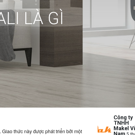
LI LÀ GÌ
Công ty
TNHH
Makel V
 Giao thức này được phát triển bởi một
Nam
5 th