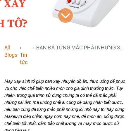
All
BẠN ĐÃ TỪNG MẮC PHẢI NHỮNG SAI LẦM NÀY KHI SỬ DỤNG MÁY XÂY SINH TỐ?
Blogs
Tin
tức
Máy xay sinh tố giúp bạn xay nhuyễn đồ ăn, thức uống để phục 
vụ cho việc chế biến nhiều món cho gia đình thưởng thức. Tuy 
nhiên, trong quá trình sử dụng chúng ta có thể đã mắc phải 
những sai lầm mà không phải ai cũng dễ dàng nhận biết được, 
nếu bạn cũng đã từng mắc phải những lỗi nhỏ này thì hãy cùng 
Makel.vn điều chỉnh ngay hôm nay nhé, để món ăn, uống được 
chế biến tốt nhất, đảm bảo chất lượng và máy móc được sử 
dụng bền lâu: