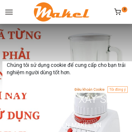
0
Chúng tôi sử dụng cookie để cung cấp cho bạn trải
BẠN ĐÃ TỪNG MẮC PHẢI
nghiệm người dùng tốt hơn.
NHỮNG SAI LẦM NÀY KHI
Điều khoản Cookie
Tôi đồng ý
SỬ DỤNG MÁY XÂY SINH
TỐ?
THIẾT BỊ ĐIỆN MAKEL.VN