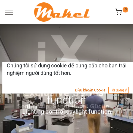
0
Chúng tôi sử dụng cookie để cung cấp cho bạn trải
nghiệm người dùng tốt hơn.
Lighting control daylight
Điều khoản Cookie
Tôi đồng ý
function
Lighting control daylight function