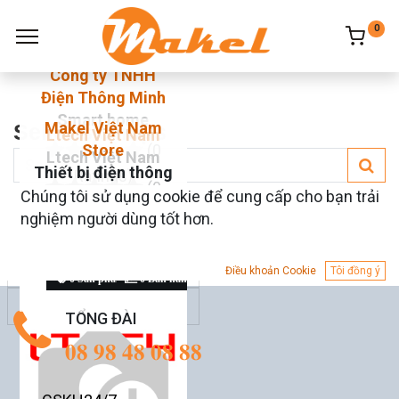
0
Công ty TNHH
Điện Thông Minh
Smart home
Makel Việt Nam
Seller's Shops
Ltech Việt Nam
Store
(0
Ltech Việt Nam
Thiết bị điện thông
Ratings)
(0
minh
Chúng tôi sử dụng cookie để cung cấp cho bạn trải
3 Sản phẩm
0.0 Bán hàng
Ratings)
nghiệm người dùng tốt hơn.
(0
11 Sản phẩm
0.0 Bán hàng
Ratings)
Điều khoản Cookie
Tôi đồng ý
0 Sản phẩm
0 Bán hàng
TỔNG ĐÀI
𝟎𝟖 𝟗𝟖 𝟒𝟖 𝟎𝟖 𝟖𝟖