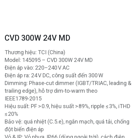
CVD 300W 24V MD
Thương hiệu: TCI (China)
Model: 145095 – CVD 300W 24V MD
Điện áp vào: 220–240 V AC
Điện áp ra: 24 V DC, công suất đến 300 W
Dimming: Phase‑cut dimmer (IGBT/TRIAC, leading &
trailing edge), hỗ trợ dim‑to‑warm theo
IEEE1789‑2015
Hiệu suất: PF > 0.9, hiệu suất > 89%, ripple ≤ 3%, iTHD
≤ 20%
Bảo vệ: quá nhiệt (C.5.e), ngắn mạch, quá tải, chống
đột biến điện áp
Vỏ & IP: Vỏ nhựa, IP66 (dùng ngoài trời), cách điện