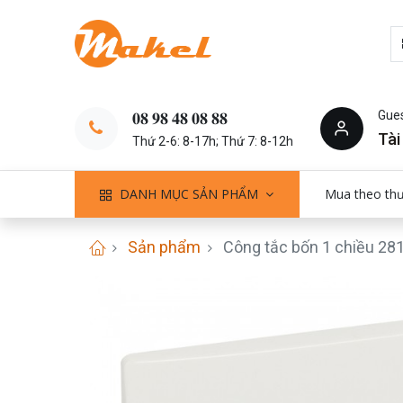
Gue
𝟎𝟖 𝟗𝟖 𝟒𝟖 𝟎𝟖 𝟖𝟖
Tài
Thứ 2-6: 8-17h; Thứ 7: 8-12h
DANH MỤC SẢN PHẨM
Mua theo th
Sản phẩm
Công tắc bốn 1 chiều 28