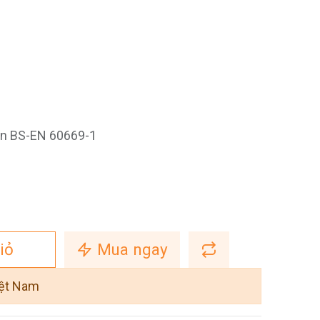
ẩn BS-EN 60669-1
iỏ
Mua ngay
iệt Nam