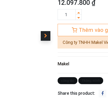
12.097.800
₫
Thêm vào g
Công ty TNHH Makel V
Makel
công tắc
Thông minh
Share this product: