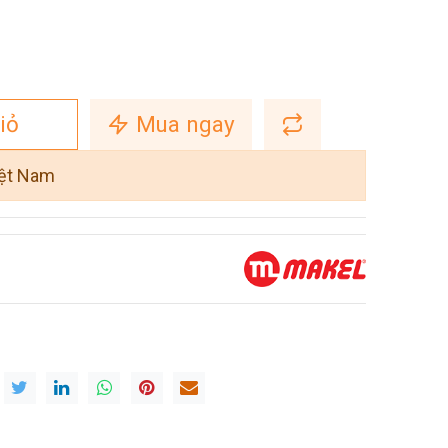
iỏ
Mua ngay
iệt Nam