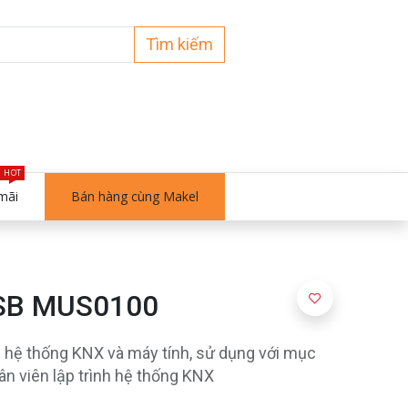
Tìm kiếm
HOT
mãi
Bán hàng cùng Makel
USB MUS0100
ối hệ thống KNX và máy tính, sử dụng với mục
hân viên lập trình hệ thống KNX