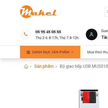
Gue
𝟎𝟖 𝟗𝟖 𝟒𝟖 𝟎𝟖 𝟖𝟖
Tài
Thứ 2-6: 8-17h; Thứ 7: 8-12h
DANH MỤC SẢN PHẨM
Mua theo th
Sản phẩm
Bộ giao tiếp USB MUS01