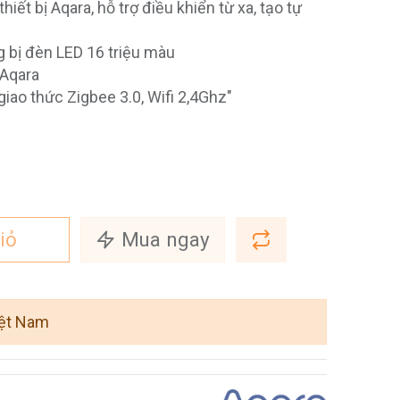
hiết bị Aqara, hỗ trợ điều khiển từ xa, tạo tự
g bị đèn LED 16 triệu màu
 Aqara
iao thức Zigbee 3.0, Wifi 2,4Ghz"
iỏ
Mua ngay
iệt Nam