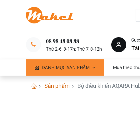
Gue
𝟎𝟖 𝟗𝟖 𝟒𝟖 𝟎𝟖 𝟖𝟖
Tài
Thứ 2-6: 8-17h; Thứ 7: 8-12h
DANH MỤC SẢN PHẨM
Mua theo th
Sản phẩm
Bộ điều khiển AQARA Hub