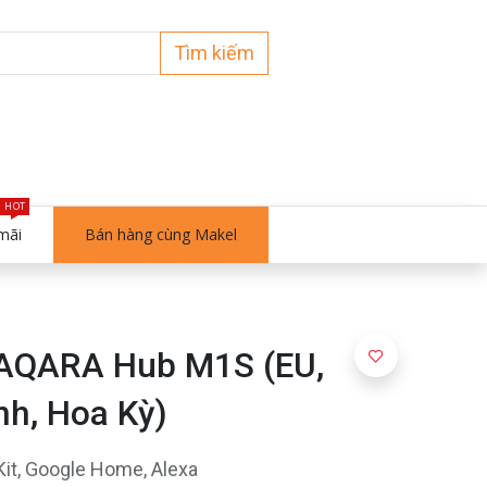
Tìm kiếm
HOT
mãi
Bán hàng cùng Makel
 AQARA Hub M1S (EU,
h, Hoa Kỳ)
it, Google Home, Alexa