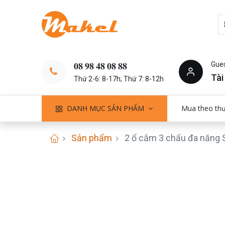
Gue
𝟎𝟖 𝟗𝟖 𝟒𝟖 𝟎𝟖 𝟖𝟖
Tài
Thứ 2-6: 8-17h; Thứ 7: 8-12h
DANH MỤC SẢN PHẨM
Mua theo th
Sản phẩm
2 ổ cắm 3 chấu đa năng