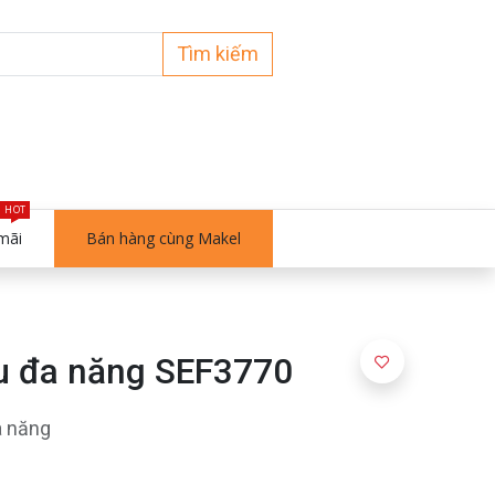
Tìm kiếm
HOT
mãi
Bán hàng cùng Makel
u đa năng SEF3770
a năng