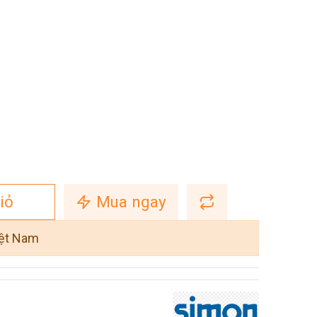
iỏ
Mua ngay
iệt Nam